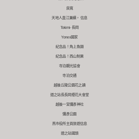
良寬
天地人直江兼續， 信息
Tokimi- 長岡
Yonex國家
紀念品！角上魚類
紀念品！西山制果
寺泊觀光協會
寺泊交通
越後丘陵公園花之讀
道之站長長岡煙花大會堂
越後一宮彌彥神社
彌彥公園
燕市役所主頁旅遊信息
道之站國頭