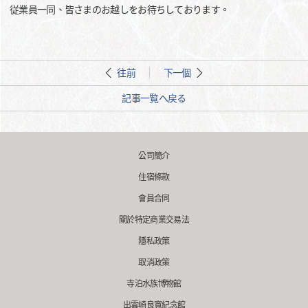
従業員一同、皆さまのお越しをお待ちしております。
往前
下一個
記事一覧へ戻る
公司簡介
住宿條款
會員合同
關於特定商業交易法
隱私政策
取消政策
寺泊水族博物館
出雲崎良寬紀念館