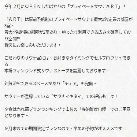
今年２月にＯＰＥＮしたばかりの「プライベートサウナＡＲＴ」！
「ＡＲＴ」は事前予約制のプライベートサウナで最大2名定員の部屋が
3室、
最大4名定員の部屋が2室あり、ゆったり利用できる広さを確保してお
り空間を
贅沢にお楽しみいただけます。
こだわりのサウナ室には、お好きなタイミングでセルフロウリュでき
る
本場フィンランド式サウナストーブを設置しております。
外気浴もできるスペースがあり「チェア」も完備。
サウナーが登録している「サウナイキタイ」での評価も上々！
夕食は売れ筋プランランキングで１位の「寺泊鮮度自慢」でのご用意
となります。
９月末までの期間限定プランなので、早めの予約がオススメです。