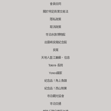
會員合同
關於特定商業交易法
隱私政策
取消政策
寺泊水族博物館
出雲崎良寬紀念館
良寬
天地人直江兼續， 信息
Tokimi- 長岡
Yonex國家
紀念品！角上魚類
紀念品！西山制果
寺泊觀光協會
寺泊交通