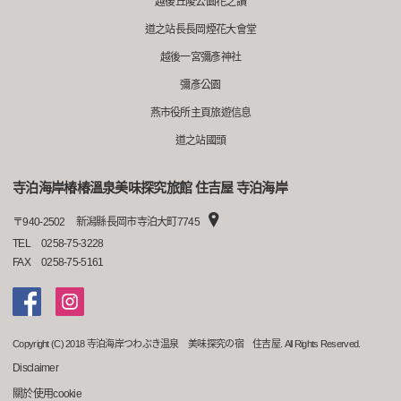
越後丘陵公園花之讀
道之站長長岡煙花大會堂
越後一宮彌彥神社
彌彥公園
燕市役所主頁旅遊信息
道之站國頭
寺泊海岸椿椿溫泉美味探究旅館 住吉屋 寺泊海岸
〒
940-2502
新潟縣長岡市寺泊大町7745
TEL
0258-75-3228
FAX
0258-75-5161
Copyright (C) 2018 寺泊海岸つわぶき温泉 美味探究の宿 住吉屋. All Rights Reserved.
Disclaimer
關於使用cookie