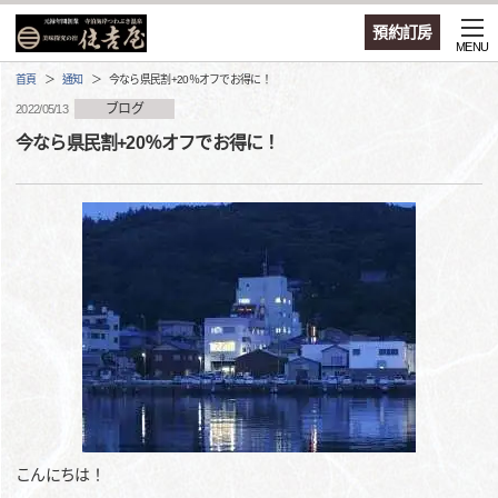
預約訂房
MENU
首頁
通知
今なら県民割+20％オフでお得に！
ブログ
2022/05/13
今なら県民割+20％オフでお得に！
こんにちは！