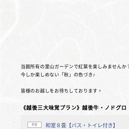
当館所有の里山ガーデンで紅葉を楽しみませんか
今しか楽しめない「秋」の色づき♪
皆様のお越しをお待ちしております。
《越後三大味覚プラン》越後牛・ノドグロ
和室８畳【バス・トイレ付き】
和室