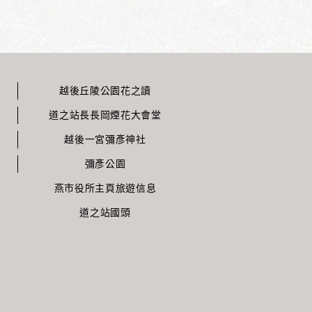
越後丘陵公園花之讀
道之站長長岡煙花大會堂
越後一宮彌彥神社
彌彥公園
燕市役所主頁旅遊信息
道之站國頭