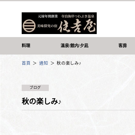
料理
溫泉/館内/夕凪
客房
首頁
通知
秋の楽しみ♪
ブログ
秋の楽しみ♪