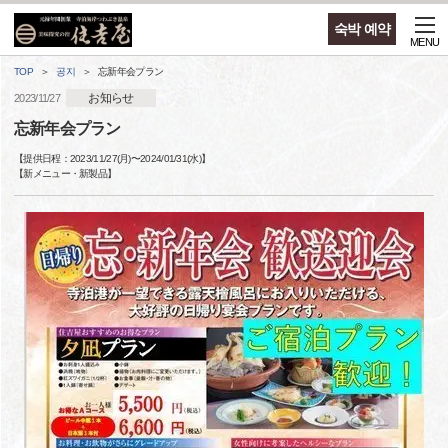
숙박 예약
MENU
TOP
공지
忘新年会プラン
お知らせ
2023/11/27
忘新年会プラン
【提供日程：
2023/11/27(月)
〜
2024/01/31(水)
】
【
新メニュー・新製品
】