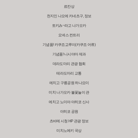
료칸상
천지인 나오에 카네츠구, 정보
토키み~라고 나가오카
요넥스 컨트리
기념품! 카쿠죠교루이(카쿠죠 어류)
기념품! 니시야마 제과
데라도마리 관광 협회
테라도마리 교통
에치고 구릉공원 하나요미
미치 나가오카 불꽃놀이 관
에치고 노미야 야히코 신사
야히코 공원
츠바메 시청 HP 관광 정보
미치노에키 국상