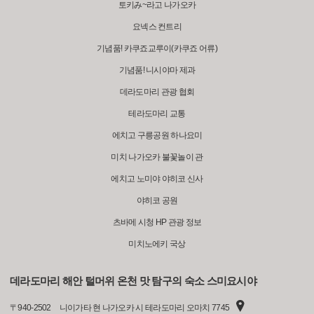
토키み~라고 나가오카
요넥스 컨트리
기념품! 카쿠죠교루이(카쿠죠 어류)
기념품! 니시야마 제과
데라도마리 관광 협회
테라도마리 교통
에치고 구릉공원 하나요미
미치 나가오카 불꽃놀이 관
에치고 노미야 야히코 신사
야히코 공원
츠바메 시청 HP 관광 정보
미치노에키 국상
데라도마리 해안 털머위 온천 맛 탐구의 숙소 스미요시야
〒
940-2502
니이가타 현 나가오카 시 테라도마리 오마치 7745