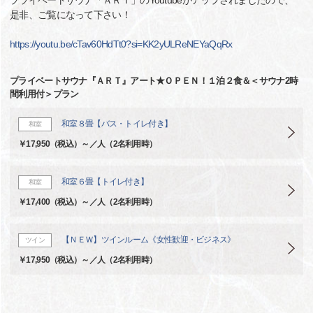
プライベートサウナ「ＡＲＴ」のYoutubeがアップされましたので、
是非、ご覧になって下さい！
https://youtu.be/cTav60HdTt0?si=KK2yULReNEYaQqRx
プライベートサウナ『ＡＲＴ』アート★ＯＰＥＮ！１泊２食＆＜サウナ2時
間利用付＞プラン
和室８畳【バス・トイレ付き】
和室
￥17,950（税込）～／人（2名利用時）
和室６畳【トイレ付き】
和室
￥17,400（税込）～／人（2名利用時）
【ＮＥＷ】ツインルーム《女性歓迎・ビジネス》
ツイン
￥17,950（税込）～／人（2名利用時）