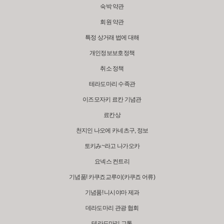
숙박 약관
회원 약관
특정 상거래 법에 대해
개인정보보호정책
취소 정책
테라도마리 수족관
이즈모자키 료칸 기념관
료칸상
천지인 나오에 카네츠구, 정보
토키み~라고 나가오카
요넥스 컨트리
기념품! 카쿠죠교루이(카쿠죠 어류)
기념품! 니시야마 제과
데라도마리 관광 협회
테라도마리 교통