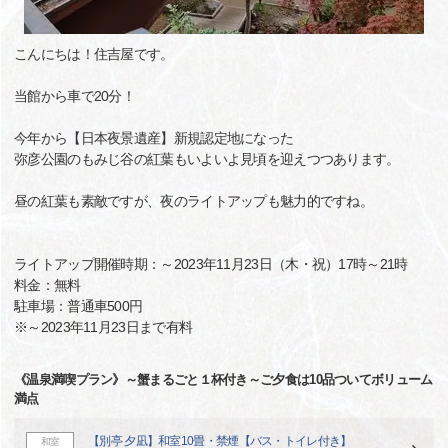
こんにちは！住吉屋です。
当館から車で20分！
今年から【日本夜景遺産】新規認定地になった
弥彦公園のもみじ谷の紅葉もいよいよ見頃を迎えつつあります。
昼の紅葉も素敵ですが、夜のライトアップも魅力的ですね。
ライトアップ開催時期：～2023年11月23日（木・祝）17時～21時
料金：無料
駐車場：普通車500円
※～2023年11月23日まで有料
《温泉満喫プラン》～蟹まるごと１杯付き～ご夕食は10品ついてボリューム
満点
【別亭 夕凪】和室10畳・禁煙【バス・トイレ付き】
和室