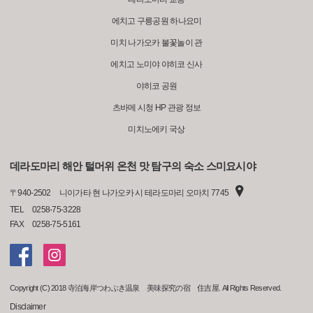
에치고 구릉공원 하나요미
미치 나가오카 불꽃놀이 관
에치고 노미야 야히코 신사
야히코 공원
츠바메 시청 HP 관광 정보
미치노에키 국상
데라도마리 해안 털머위 온천 맛 탐구의 숙소 스미요시야
〒
940-2502
니이가타 현 나가오카 시 테라도마리 오마치 7745
TEL
0258-75-3228
FAX
0258-75-5161
Copyright (C) 2018 寺泊海岸つわぶき温泉 美味探究の宿 住吉屋. All Rights Reserved.
Disclaimer