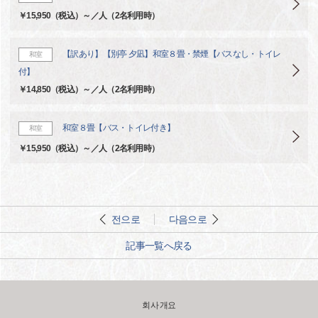
￥15,950（税込）～／人（2名利用時）
【訳あり】【別亭 夕凪】和室８畳・禁煙【バスなし・トイレ
和室
付】
￥14,850（税込）～／人（2名利用時）
和室８畳【バス・トイレ付き】
和室
￥15,950（税込）～／人（2名利用時）
전으로
다음으로
記事一覧へ戻る
회사 개요