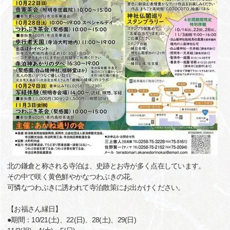
北の鎌倉と称される寺泊は、史跡とお寺が多く点在しています。
その中で咲く黄色鮮やかなつわぶきの花。
可憐なつわぶきに誘われて寺泊散策にお出かけください。
【お福さん縁日】
●期間：10/21(土)、22(日)、28(土)、29(日)