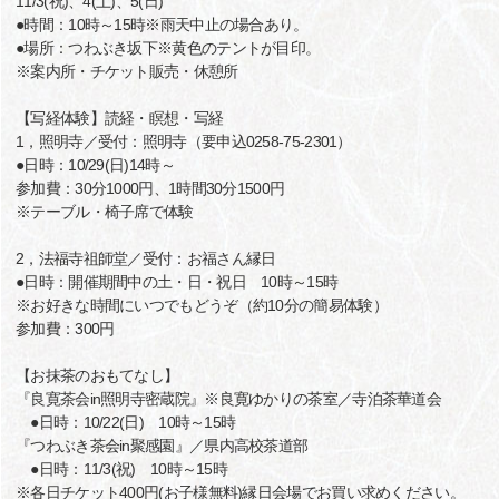
11/3(祝)、4(土)、5(日)
●時間：10時～15時※雨天中止の場合あり。
●場所：つわぶき坂下※黄色のテントが目印。
※案内所・チケット販売・休憩所
【写経体験】読経・瞑想・写経
1，照明寺／受付：照明寺（要申込0258-75-2301）
●日時：10/29(日)14時～
参加費：30分1000円、1時間30分1500円
※テーブル・椅子席で体験
2，法福寺祖師堂／受付：お福さん縁日
●日時：開催期間中の土・日・祝日 10時～15時
※お好きな時間にいつでもどうぞ（約10分の簡易体験）
参加費：300円
【お抹茶のおもてなし】
『良寛茶会in照明寺密蔵院』※良寛ゆかりの茶室／寺泊茶華道会
●日時：10/22(日) 10時～15時
『つわぶき茶会in聚感園』／県内高校茶道部
●日時：11/3(祝) 10時～15時
※各日チケット400円(お子様無料)縁日会場でお買い求めください。