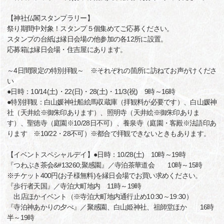
【神社仏閣スタンプラリー】
祭り期間中対象！スタンプ５個集めてご応募ください。
スタンプの台紙は縁日会場の他参加の各12所に設置。
応募箱は縁日会場・住吉屋にあります。
～4日間限定の特別拝観～ ※それぞれの箇所に訪ねてお声がけくださ
い
●日時：10/14(土)・22(日)・28(土)・11/3(祝) 9時～16時
●特別拝観：白山媛神社船絵馬収蔵庫（拝観料が必要です）、白山媛神
社（天井絵※御朱印あります）、照明寺（天井絵※御朱印ありま
す）、聖徳寺（庭園※10/28日不可）、養泉寺（庭園・客殿※法語印あ
ります ※10/22・28不可）※都合で拝観できないときもあります。
【イベントスペシャルデイ】●日時：10/28(土) 10時～19時
『つわぶき茶会&#13260;聚感園』／寺泊茶華道会 10時～15時
※チケット400円(お子様無料)を縁日会場でお買い求めください。
『歩行者天国』／寺泊大町地内 11時～19時
出店ほかイベント（※寺泊大町地内通行止め10:30～19:30）
『寺泊神あかりの夕べ』／聚感園、白山姫神社、祖師堂ほか 16時
半～19時