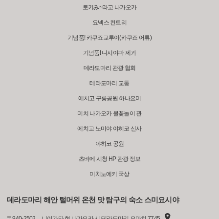
토키み~라고 나가오카
요넥스 컨트리
기념품! 카쿠죠교루이(카쿠죠 어류)
기념품! 니시야마 제과
데라도마리 관광 협회
테라도마리 교통
에치고 구릉공원 하나요미
미치 나가오카 불꽃놀이 관
에치고 노미야 야히코 신사
야히코 공원
츠바메 시청 HP 관광 정보
미치노에키 국상
데라도마리 해안 털머위 온천 맛 탐구의 숙소 스미요시야
〒
940-2502
니이가타 현 나가오카 시 테라도마리 오마치 7745