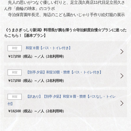
先人の思いがつなぐ優しい灯りと、足立茂久商店11代目足立照久さ
ん作「曲輪の球体」のコラボ
寺泊保育園年長児、海辺のこども園かいじゃり手作り絵灯籠の展示
《うまさぎっしり新潟》料理長が腕を揮う☆寺泊鮮度自慢☆プランに迷った
らこちら！【基本プラン】
和室８畳【バス・トイレ付き】
和室
￥17,050（税込）～／人（2名利用時）
【別亭 夕凪】和室10畳・禁煙【バス・トイレ付き】
和室
￥17,050（税込）～／人（2名利用時）
【訳あり】【別亭 夕凪】和室８畳・禁煙【バスなし・トイレ
和室
付】
￥16,500（税込）～／人（2名利用時）