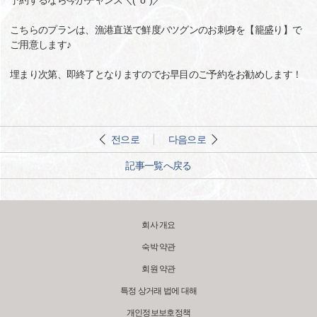
予約するなら今がチャンス＼(^o^)／
こちらのプランは、漁港直送で鮮度バツグンのお刺身を【籠盛り】で
ご用意します♪
埋まり次第、即終了となりますのでお早目のご予約をお勧めします！
전으로
다음으로
記事一覧へ戻る
회사 개요
숙박 약관
회원 약관
특정 상거래 법에 대해
개인정보보호정책