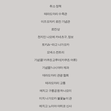
취소 정책
테라도마리 수족관
이즈모자키 료칸 기념관
료칸상
천지인 나오에 카네츠구, 정보
토키み~라고 나가오카
요넥스 컨트리
기념품! 카쿠죠교루이(카쿠죠 어류)
기념품! 니시야마 제과
데라도마리 관광 협회
테라도마리 교통
에치고 구릉공원 하나요미
미치 나가오카 불꽃놀이 관
에치고 노미야 야히코 신사