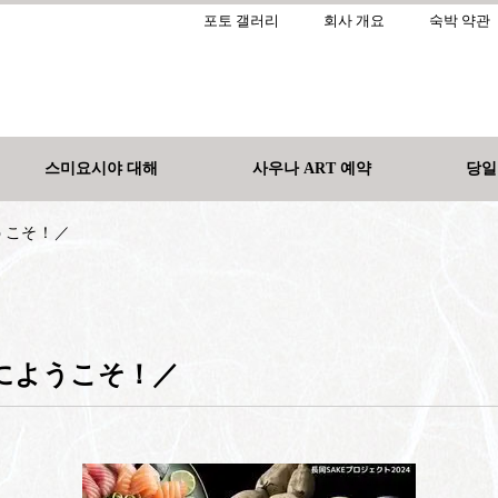
포토 갤러리
회사 개요
숙박 약관
스미요시야 대해
사우나 ART 예약
당일
うこそ！／
にようこそ！／