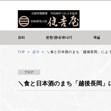
요리
온천/관내/유나기
객실
TOP
공지
＼食と日本酒のまち「越後長岡」によ
ブログ
＼食と日本酒のまち「越後長岡」