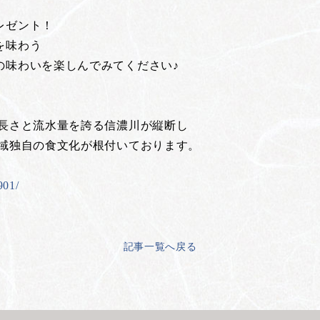
レゼント！
を味わう
の味わいを楽しんでみてください♪
の長さと流水量を誇る信濃川が縦断し
地域独自の食文化が根付いております。
901/
記事一覧へ戻る