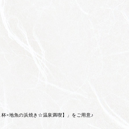
１杯×地魚の浜焼き☆温泉満喫】」をご用意♪