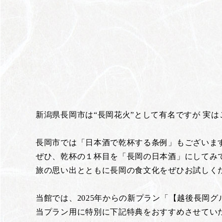
新潟県長岡市は“長岡花火”として有名ですが 実
長岡市では「日本酒で乾杯する条例」もございま
ぜひ、乾杯の１杯目を「長岡の日本酒」にしてみ
旅の思い出とともに長岡の食文化をぜひお試しく
当館では、2025年からの新プラン「【越後長岡
当プラン用に特別に下記特典をおすすめさせてい