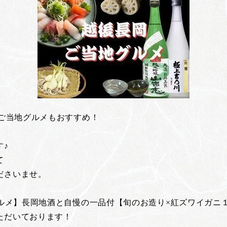
はご当地グルメもおすすめ！
す♪
て
ださいませ。
グルメ】長岡地酒と自慢の一品付【旬のお造り×紅ズワイガニ
ただいております！