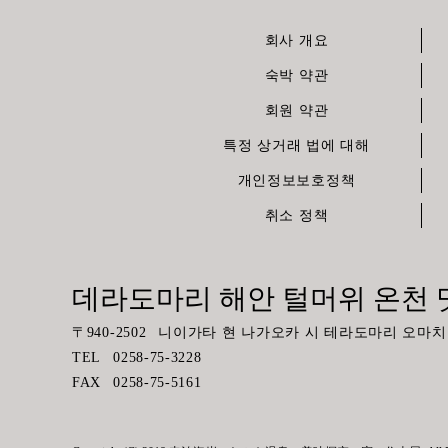
회사 개요
숙박 약관
회원 약관
특정 상거래 법에 대해
개인정보보호정책
취소 정책
데라도마리 해안 털머위 온천 
〒
940-2502
니이가타 현 나가오카 시 테라도마리 오마치 7
TEL
0258-75-3228
FAX
0258-75-5161