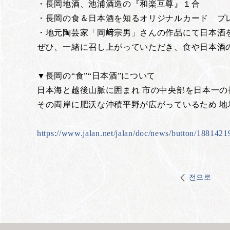
・長岡地酒、池浦酒造の『和楽互尊』１合
・長岡の食＆日本酒を知るオリジナルカード プ
・地元陶芸家「岡﨑宗男」さんの作品にて日本酒
ぜひ、一緒に召し上がっていただき、食や日本酒
▼長岡の“食”“日本酒”について
日本海と越後山脈に囲まれ 市の中央部を日本一
その両岸に肥沃な沖積平野が広がっているため 
https://www.jalan.net/jalan/doc/news/button/1881421
전으로