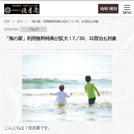
숙박 예약
MENU
TOP
공지
「海の家」利用無料特典が拡大！7／30、31宿泊も対象
ブログ
2024/07/26
「海の家」利用無料特典が拡大！7／30、31宿泊も対象
こんにちは！住吉屋です。