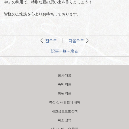
や」の利用で、特別な夏の思い出を作りましょう！
皆様のご来訪を心よりお待ちしております。
전으로
다음으로
記事一覧へ戻る
회사 개요
숙박 약관
회원 약관
특정 상거래 법에 대해
개인정보보호정책
취소 정책