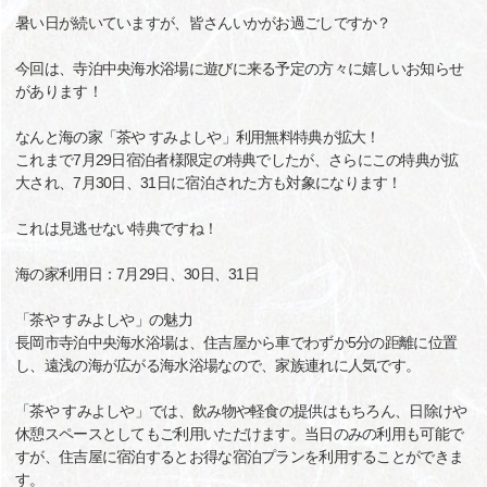
暑い日が続いていますが、皆さんいかがお過ごしですか？
今回は、寺泊中央海水浴場に遊びに来る予定の方々に嬉しいお知らせ
があります！
なんと海の家「茶や すみよしや」利用無料特典が拡大！
これまで7月29日宿泊者様限定の特典でしたが、さらにこの特典が拡
大され、7月30日、31日に宿泊された方も対象になります！
これは見逃せない特典ですね！
海の家利用日：7月29日、30日、31日
「茶や すみよしや」の魅力
長岡市寺泊中央海水浴場は、住吉屋から車でわずか5分の距離に位置
し、遠浅の海が広がる海水浴場なので、家族連れに人気です。
「茶や すみよしや」では、飲み物や軽食の提供はもちろん、日除けや
休憩スペースとしてもご利用いただけます。当日のみの利用も可能で
すが、住吉屋に宿泊するとお得な宿泊プランを利用することができま
す。