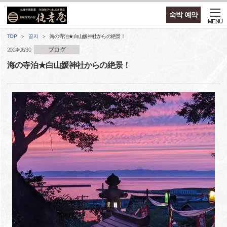
숙박 예약
MENU
TOP
공지
海の寺泊★白山媛神社からの絶景！
ブログ
2024/06/30
海の寺泊★白山媛神社からの絶景！