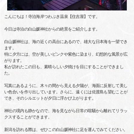
こんにちは！寺泊海岸つわぶき温泉【住吉屋】です。
今日は寺泊の白山媛神社からの絶景をご紹介します。
白山媛神社は、海の近くの高台にあるので、雄大な日本海を一望でき
ます。
特に夕方には、空が美しいピンクや紫色に染まり、幻想的な風景が広
がります。
私が訪れたこの日も、素晴らしい夕焼けを目にすることができまし
た。
写真にあるように、木々の間から見える夕陽が、海面に反射して美し
い色合いを作り出しています。さらに、遠くには佐渡島も望むことが
でき、そのシルエットが夕日に浮かび上がります。
神社の境内も静かなので、海を見ながら日常の喧騒から離れてリラッ
クスすることができます。
新潟を訪れる際は、ぜひこの白山媛神社に足を運んでみてください。