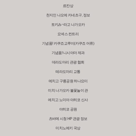
료칸상
천지인 나오에 카네츠구, 정보
토키み~라고 나가오카
요넥스 컨트리
기념품! 카쿠죠교루이(카쿠죠 어류)
기념품! 니시야마 제과
데라도마리 관광 협회
테라도마리 교통
에치고 구릉공원 하나요미
미치 나가오카 불꽃놀이 관
에치고 노미야 야히코 신사
야히코 공원
츠바메 시청 HP 관광 정보
미치노에키 국상