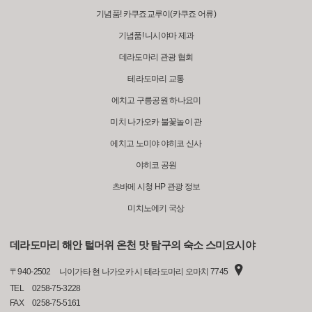
기념품! 카쿠죠교루이(카쿠죠 어류)
기념품! 니시야마 제과
데라도마리 관광 협회
테라도마리 교통
에치고 구릉공원 하나요미
미치 나가오카 불꽃놀이 관
에치고 노미야 야히코 신사
야히코 공원
츠바메 시청 HP 관광 정보
미치노에키 국상
데라도마리 해안 털머위 온천 맛 탐구의 숙소 스미요시야
〒
940-2502
니이가타 현 나가오카 시 테라도마리 오마치 7745
TEL
0258-75-3228
FAX
0258-75-5161