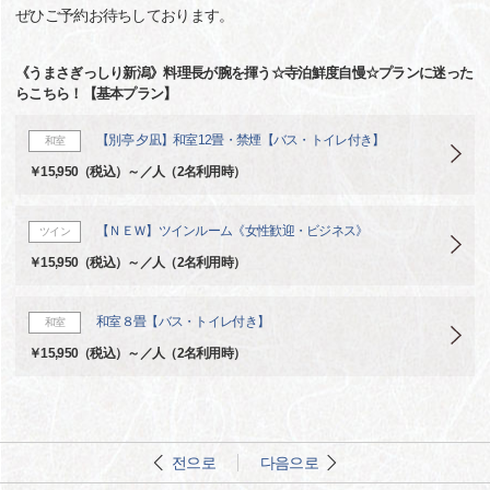
ぜひご予約お待ちしております。
《うまさぎっしり新潟》料理長が腕を揮う☆寺泊鮮度自慢☆プランに迷った
らこちら！【基本プラン】
【別亭 夕凪】和室12畳・禁煙【バス・トイレ付き】
和室
￥15,950（税込）～／人（2名利用時）
【ＮＥＷ】ツインルーム《女性歓迎・ビジネス》
ツイン
￥15,950（税込）～／人（2名利用時）
和室８畳【バス・トイレ付き】
和室
￥15,950（税込）～／人（2名利用時）
전으로
다음으로