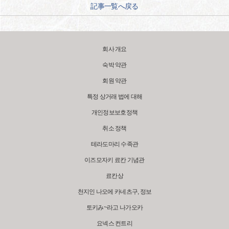
記事一覧へ戻る
회사 개요
숙박 약관
회원 약관
특정 상거래 법에 대해
개인정보보호정책
취소 정책
테라도마리 수족관
이즈모자키 료칸 기념관
료칸상
천지인 나오에 카네츠구, 정보
토키み~라고 나가오카
요넥스 컨트리