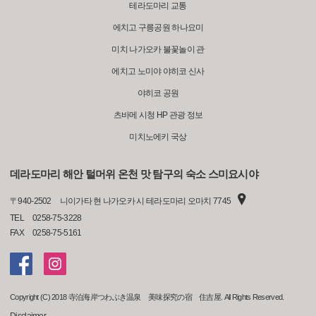
테라도마리 교통
에치고 구릉공원 하나요미
미치 나가오카 불꽃놀이 관
에치고 노미야 야히코 신사
야히코 공원
츠바메 시청 HP 관광 정보
미치노에키 국상
데라도마리 해안 털머위 온천 맛 탐구의 숙소 스미요시야
〒
940-2502
니이가타 현 나가오카 시 테라도마리 오마치 7745
TEL
0258-75-3228
FAX
0258-75-5161
Copyright (C) 2018 寺泊海岸つわぶき温泉 美味探究の宿 住吉屋. All Rights Reserved.