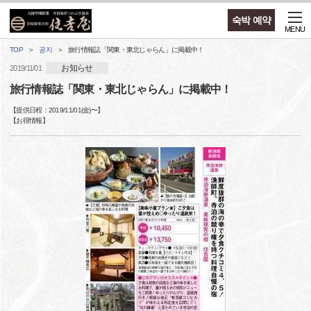
숙박 예약
MENU
TOP
공지
旅行情報誌「関東・東北じゃらん」に掲載中！
お知らせ
2019/11/01
旅行情報誌「関東・東北じゃらん」に掲載中！
【提供日程：
2019/11/01(金)
〜】
【
お得情報
】