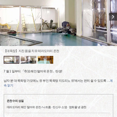
【대욕장】지친 몸을 치유 테라도마리 온천
7 월 1 일부터 「寺泊 해안 털머위 온천」탄생!
남자 분 대 목욕탕 가모메노 유 부인 목욕탕 지도리노 유'에서는 편히 쉴 수 있도록
…
계
속 읽기
온천수의 성질
데라도마리 해안 털머위 온천 / 나트륨 - 탄산수 소염 · 염화물 냉 광천