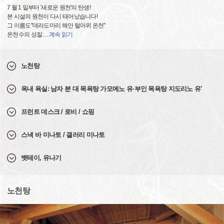
7 월 1 일부터 '새로운 원천'의 탄생!
본 시설의 원천이 다시 태어났습니다!
그 이름도"데라도마리 해안 털머위 온천"
온천수의 성질:
…
계속 읽기
노천탕
옥내 욕실: 남자 분 대 목욕탕 가모메노 유·부인 목욕탕 지도리노 유'
프런트 데스크 / 로비 / 쇼핑
스낵 바 미나토 / 갤러리 미나토
벳테이, 유나기
노천탕