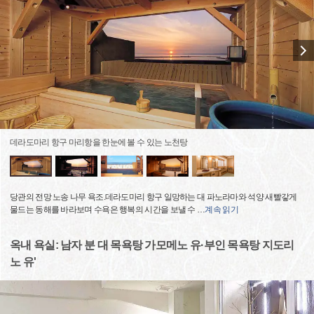
데라도마리 항구 마리항을 한눈에 볼 수 있는 노천탕
당관의 전망 노송 나무 욕조.데라도마리 항구 일망하는 대 파노라마와 석양 새빨갛게
물드는 동해를 바라보며 수욕은 행복의 시간을 보낼 수
…
계속 읽기
옥내 욕실: 남자 분 대 목욕탕 가모메노 유·부인 목욕탕 지도리
노 유'