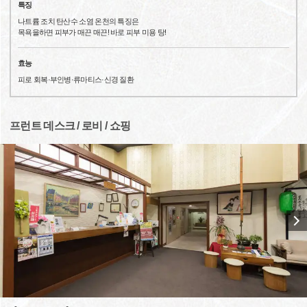
특징
나트륨 조치 탄산수 소염 온천의 특징은
목욕을하면 피부가 매끈 매끈! 바로 피부 미용 탕!
효능
피로 회복·부인병·류마티스·신경 질환
프런트 데스크 / 로비 / 쇼핑