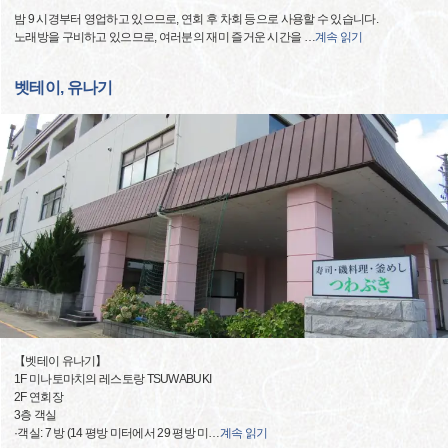
밤 9 시경부터 영업하고 있으므로, 연회 후 차회 등으로 사용할 수 있습니다.
노래방을 구비하고 있으므로, 여러분의 재미 즐거운 시간을
…
계속 읽기
벳테이, 유나기
【벳테이 유나기】
1F 미나토마치의 레스토랑 TSUWABUKI
2F 연회장
3층 객실
·객실: 7 방 (14 평방 미터에서 29 평방 미
…
계속 읽기