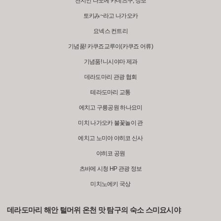
천지인 나오에 카네츠구, 정보
토키み~라고 나가오카
요넥스 컨트리
기념품! 카쿠죠교루이(카쿠죠 어류)
기념품! 니시야마 제과
데라도마리 관광 협회
테라도마리 교통
에치고 구릉공원 하나요미
미치 나가오카 불꽃놀이 관
에치고 노미야 야히코 신사
야히코 공원
츠바메 시청 HP 관광 정보
미치노에키 국상
데라도마리 해안 털머위 온천 맛 탐구의 숙소 스미요시야