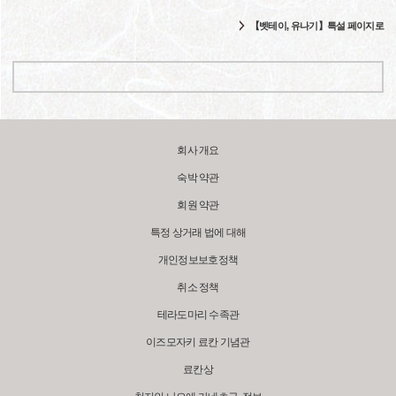
【벳테이, 유나기】특설 페이지로
회사 개요
숙박 약관
회원 약관
특정 상거래 법에 대해
개인정보보호정책
취소 정책
테라도마리 수족관
이즈모자키 료칸 기념관
료칸상