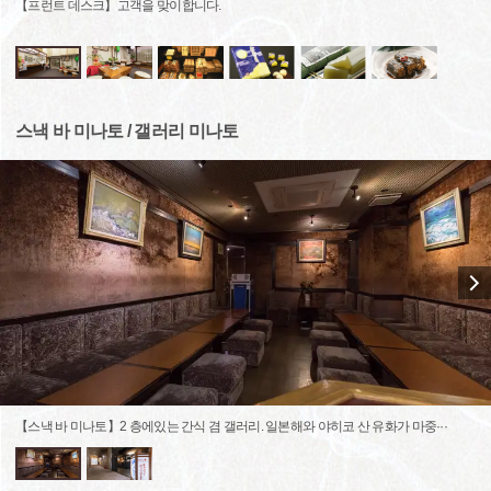
【프런트 데스크】고객을 맞이합니다.
스낵 바 미나토 / 갤러리 미나토
【스낵 바 미나토】2 층에있는 간식 겸 갤러리. 일본해와 야히코 산 유화가 마중···