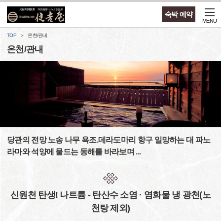
숙박 예약
MENU
TOP
온천/관내
온천/관내
당관의 전망 노송 나무 욕조.데라도마리 항구 일망하는 대 파노
라마와 석양에 물드는 동해를 바라보며 ...
신원천 탄생! 나트륨 - 탄산수 소염 · 염화물 냉 광천(노
천탕 제외)